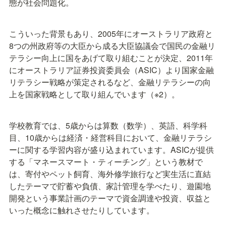
態が社会問題化。
こういった背景もあり、2005年にオーストラリア政府と
8つの州政府等の大臣から成る大臣協議会で国民の金融リ
テラシー向上に国をあげて取り組むことが決定、2011年
にオーストラリア証券投資委員会（ASIC）より国家金融
リテラシー戦略が策定されるなど、金融リテラシーの向
上を国家戦略として取り組んでいます（※2）。
学校教育では、5歳からは算数（数学）、英語、科学科
目、10歳からは経済・経営科目において、金融リテラシ
ーに関する学習内容が盛り込まれています。ASICが提供
する「マネースマート・ティーチング」という教材で
は、寄付やペット飼育、海外修学旅行など実生活に直結
したテーマで貯蓄や負債、家計管理を学べたり、遊園地
開発という事業計画のテーマで資金調達や投資、収益と
いった概念に触れさせたりしています。