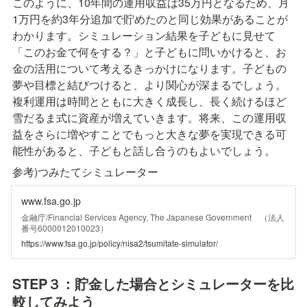
このように、10年間の運用収益は35万円となるため、月
1万円を約3年分追加で貯めたのと同じ効果があることが
わかります。シミュレーション結果を子どもに見せて
「このお金で何をする？」と子どもに問いかけると、お
金の活用について考えるきっかけになります。子どもの
夢や目標と結びつけると、より関心が深まるでしょう。

複利運用は時間とともに大きく成長し、長く続けるほど
雪だるま式に資産が増えていきます。将来、この運用収
益をさらに増やすことでもっと大きな夢を実現できる可
能性があると、子どもと話し合うのもよいでしょう。
参考)つみたてシミュレーター
www.fsa.go.jp
金融庁/Financial Services Agency, The Japanese Government （法人
番号6000012010023）
https://www.fsa.go.jp/policy/nisa2/tsumitate-simulator/
STEP３：
貯金した場合とシミュレーターを比
較してみよう