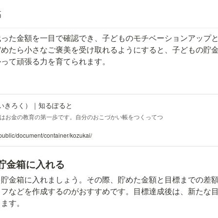
高
残った金額を一目で確認でき、子どものモチベーションアップ
貯めたら小さなご褒美を受け取れるようにすると、子どもの貯
かって頑張る力を育てられます。
いきろく）｜知るぽると
はお金の教育の第一歩です。自分のおこづかい帳をつくってつ
/public/document/container/kozukai/
貯金箱に入れる
を貯金箱に入れましょう。その際、貯めた金額と目標までの差
ラフなどを作成するのがおすすめです。目標達成後は、新たな
きます。