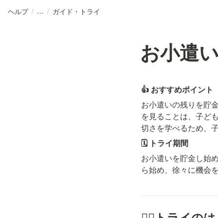
ヘルプ
/
/
ガイド・トライ
お小遣
👍 
おすすめポイント
お小遣いの残りを貯
を見ることは、子ど
切さを学べるため、
🗓️ トライ期間
お小遣いを貯金し始め
ら始め、徐々に機会
🏃‍♀️トライ