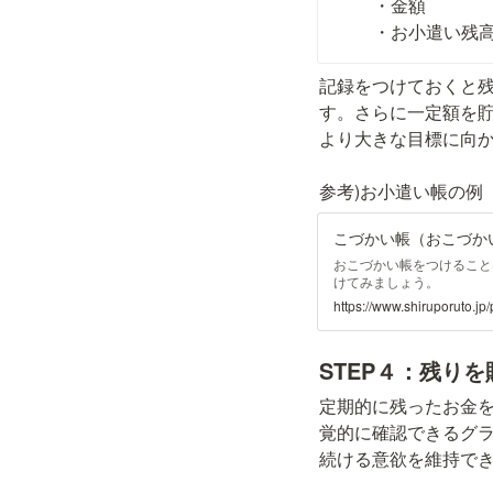
・金額

・お小遣い残
記録をつけておくと
す。さらに一定額を
より大きな目標に向
参考)お小遣い帳の例
こづかい帳（おこづか
おこづかい帳をつけること
けてみましょう。
https://www.shiruporuto.jp
STEP４：
残りを
定期的に残ったお金
覚的に確認できるグ
続ける意欲を維持で