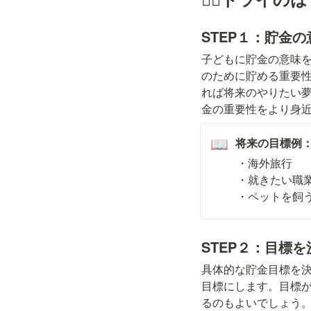
STEP１：
貯金の
子どもに貯金の意味
のために貯める重要
れば将来のやりたい
金の重要性をより身
将来の目標例
📖
・海外旅行

・就きたい職業
・ペットを飼
STEP２：
目標を
具体的な貯金目標を
目標にします。目標
るのもよいでしょう